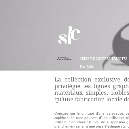
ACCUEIL
SÉRIE DE LUSTRES TRICOTÉS
Portfolio
La collection exclusive de
privilégie les lignes grap
matériaux simples, nobles 
qu'une fabrication locale d
Conçues sur le principe d'une baladeuse, 
sophistiqués sont pourtant d'une utilisation s
utilisateur de choisir le lieu de suspension
branchement se fait à une prise électrique stan