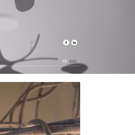
FR
ENG
esse, salons professionnels, événements
térieurs, objets décoratifs sur mesure,
en présentation visuelle, plans d’action en