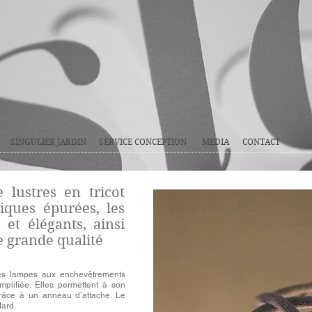
SINGULIER JARDIN
SERVICE CONCEPTION
MEDIA
CONTACT
 lustres en tricot
hiques épurées, les
et élégants, ainsi
e grande qualité
ces lampes aux enchevêtrements
implifiée. Elles permettent à son
décors sur mesure, vitrines, lancements pr
 grâce à un anneau d’attache. Le
corporatifs, stylisme photo, aménagements in
dard.
emballages, présentoirs, service de conseil 