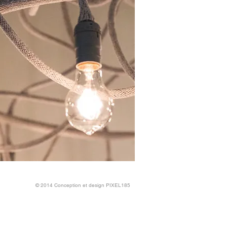
os besoins, optimisation de vos ressources
, échéancier de livraison du projet,forfaits
s, trade shows, corporate events, photo
orative objects, packaging, displays, visual
action plan, tool design adapted to your
esources, shopping, decor styling, project
​© 2014 Conception et design
PIXEL185