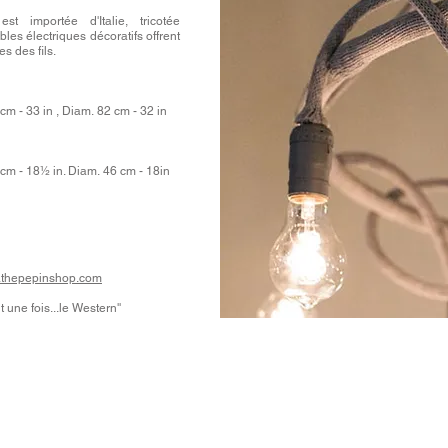
décoration, conception d'outils adaptés à v
t importée d'Italie, tricotée
visuelles, magasinage, stylisme en décoration
les électriques décoratifs offrent
sur mesure, window displays, press launche
styling, interior design, custom-designed dec
s des fils.
presentation consulting service, decoration 
needs, optimization of your existing visual r
implementation schedule,customizable
m - 33 in , Diam. 82 cm - 32 in
cm - 18½ in. Diam. 46 cm - 18in
thepepinshop.com
it une fois...le Western''