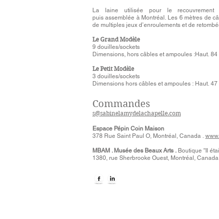
La laine utilisée pour le recouvrement es
puis assemblée à Montréal.
Les 6 mètres de câb
de multiples jeux d’enroulements et de retombée
Le Grand Modèle
9 douilles/sockets
Dimensions, hors câbles et ampoules :Haut. 84 c
Le Petit Modèle
3 douilles/sockets
Dimensions hors câbles et ampoules : Haut. 47 
Commandes
s@sabinelamydelachapelle.com
Espace Pépin Coin Maison
378 Rue Saint Paul O, Montréal, Canada .
www.
MBAM . Musée des Beaux Arts .
Boutique ''Il éta
1380, rue Sherbrooke Ouest, Montréal, Canada